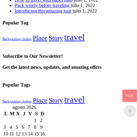
Pack wisely before traveling
julio 1, 2022
Introducing this amazing tour
julio 1, 2022
Popular Tag
travel
Place
Story
Backpacking clothes
Subscribe to Our Newsletter!
Get the latest news, updates, and amazing offers
Popular Tags
PEN
travel
Place
Story
Backpacking clothes
agosto 2026
L
M
X
J
V
S
D
1
2
3
4
5
6
7
8
9
10
11
12
13
14
15
16