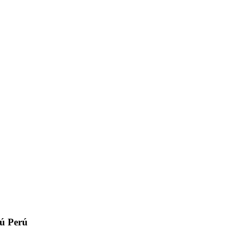
rú
Perú