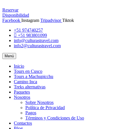
Reservar
Disponibilidad
Facebook
Instagram
Tripadvisor
Tiktok
+51 974740257
+51 983801099
info@culturastravel.com
info2@culturastravel.com
Menú
Inicio
Tours en Cusco
Tours a Machupicchu
Camino Inca
Treks alternativas
Paquetes
Nosotros
Sobre Nosotros
Política de Privacidad
Pagos
Términos y Condiciones de Uso
Contactos
Blog