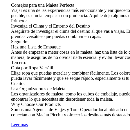
Consejos para una Maleta Perfecta
Viajar es una de las experiencias más emocionante y enriquecedor
posible, es crucial empacar con prudencia. Aquí te dejo algunos con
Primero:
Investiga el Clima y el Entorno del Destino
Asegúrate de investigar el clima del destino al que vas a viajar.
prendas versátiles que puedas combinar en capas.
Segundo:
Haz una Lista de Empaque
Antes de empezar a meter cosas en la maleta, haz una lista de lo 
manera, te aseguras de no olvidar nada esencial y evitar llevar co
Tercero:
Opta por Ropa Versátil
Elige ropa que puedas mezclar y combinar fácilmente. Los colore
pueda lavar fácilmente y que se seque rápido, especialmente si tu 
Cuarto:
Usa Organizadores de Maleta
Los organizadores de maleta, como los cubos de embalaje, pueden 
encontrar lo que necesitas sin desordenar toda la maleta.
Why Choose Our Products
Somos una Agencia de Viajes y Tour Operador local ubicado en el
conectan con Machu Picchu y ofrecer los destinos más destacado 
Leer más