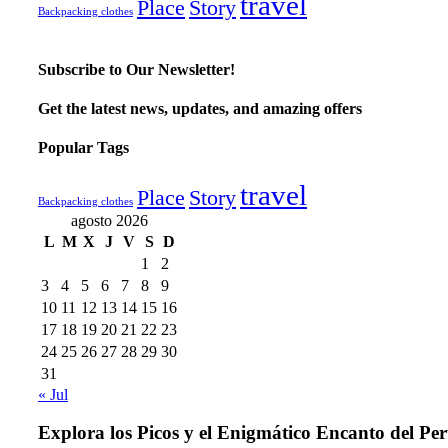
travel
Place
Story
Backpacking clothes
Subscribe to Our Newsletter!
Get the latest news, updates, and amazing offers
Popular Tags
travel
Place
Story
Backpacking clothes
agosto 2026
L
M
X
J
V
S
D
1
2
3
4
5
6
7
8
9
10
11
12
13
14
15
16
17
18
19
20
21
22
23
24
25
26
27
28
29
30
31
« Jul
Explora los Picos y el Enigmático Encanto del Pe