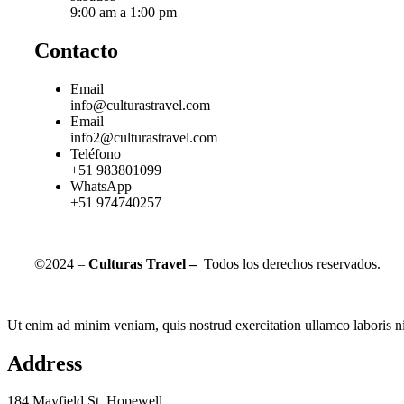
9:00 am a 1:00 pm
Contacto
Email
info@culturastravel.com
Email
info2@culturastravel.com
Teléfono
+51 983801099
WhatsApp
+51 974740257
©2024 –
Culturas Travel –
Todos los derechos reservados.
Ut enim ad minim veniam, quis nostrud exercitation ullamco laboris ni
Address
184 Mayfield St. Hopewell