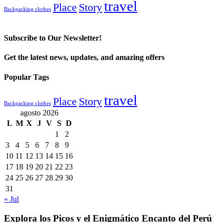
travel
Place
Story
Backpacking clothes
Subscribe to Our Newsletter!
Get the latest news, updates, and amazing offers
Popular Tags
travel
Place
Story
Backpacking clothes
agosto 2026
L
M
X
J
V
S
D
1
2
3
4
5
6
7
8
9
10
11
12
13
14
15
16
17
18
19
20
21
22
23
24
25
26
27
28
29
30
31
« Jul
Explora los Picos y el Enigmático Encanto del Perú