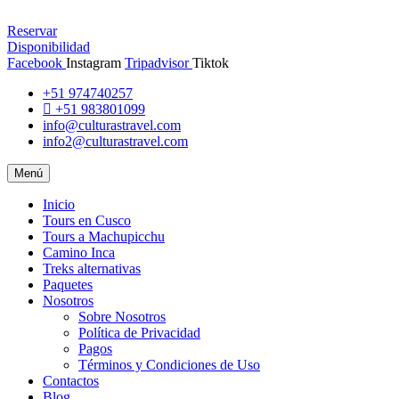
Reservar
Disponibilidad
Facebook
Instagram
Tripadvisor
Tiktok
+51 974740257
+51 983801099
info@culturastravel.com
info2@culturastravel.com
Menú
Inicio
Tours en Cusco
Tours a Machupicchu
Camino Inca
Treks alternativas
Paquetes
Nosotros
Sobre Nosotros
Política de Privacidad
Pagos
Términos y Condiciones de Uso
Contactos
Blog