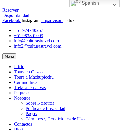
Spanish
Reservar
Disponibilidad
Facebook
Instagram
Tripadvisor
Tiktok
+51 974740257
+51 983801099
info@culturastravel.com
info2@culturastravel.com
Menú
Inicio
Tours en Cusco
Tours a Machupicchu
Camino Inca
Treks alternativas
Paquetes
Nosotros
Sobre Nosotros
Política de Privacidad
Pagos
Términos y Condiciones de Uso
Contactos
Blog