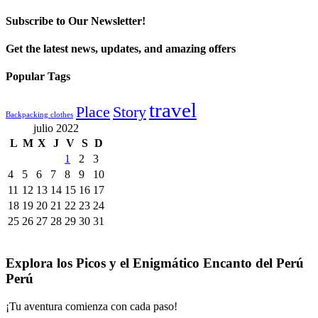
Subscribe to Our Newsletter!
Get the latest news, updates, and amazing offers
Popular Tags
travel
Place
Story
Backpacking clothes
julio 2022
L
M
X
J
V
S
D
1
2
3
4
5
6
7
8
9
10
11
12
13
14
15
16
17
18
19
20
21
22
23
24
25
26
27
28
29
30
31
Explora los Picos y el Enigmático Encanto del Perú
Perú
¡Tu aventura comienza con cada paso!