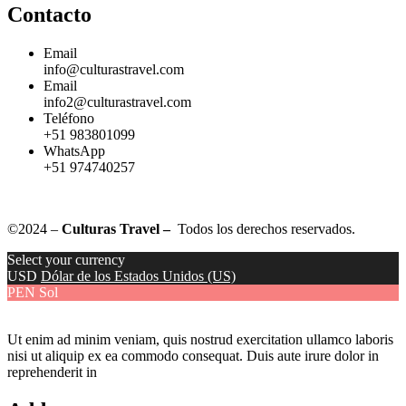
Contacto
Email
info@culturastravel.com
Email
info2@culturastravel.com
Teléfono
+51 983801099
WhatsApp
+51 974740257
©2024 –
Culturas Travel –
Todos los derechos reservados.
Select your currency
USD
Dólar de los Estados Unidos (US)
PEN
Sol
Ut enim ad minim veniam, quis nostrud exercitation ullamco laboris
nisi ut aliquip ex ea commodo consequat. Duis aute irure dolor in
reprehenderit in