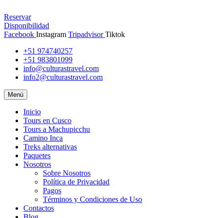
Reservar
Disponibilidad
Facebook
Instagram
Tripadvisor
Tiktok
+51 974740257
+51 983801099
info@culturastravel.com
info2@culturastravel.com
Menú
Inicio
Tours en Cusco
Tours a Machupicchu
Camino Inca
Treks alternativas
Paquetes
Nosotros
Sobre Nosotros
Política de Privacidad
Pagos
Términos y Condiciones de Uso
Contactos
Blog