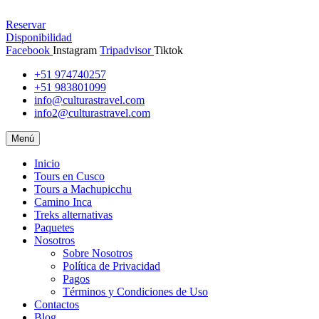
Reservar
Disponibilidad
Facebook
Instagram
Tripadvisor
Tiktok
+51 974740257
+51 983801099
info@culturastravel.com
info2@culturastravel.com
Menú
Inicio
Tours en Cusco
Tours a Machupicchu
Camino Inca
Treks alternativas
Paquetes
Nosotros
Sobre Nosotros
Política de Privacidad
Pagos
Términos y Condiciones de Uso
Contactos
Blog