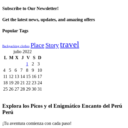
Subscribe to Our Newsletter!
Get the latest news, updates, and amazing offers
Popular Tags
travel
Place
Story
Backpacking clothes
julio 2022
L
M
X
J
V
S
D
1
2
3
4
5
6
7
8
9
10
11
12
13
14
15
16
17
18
19
20
21
22
23
24
25
26
27
28
29
30
31
Explora los Picos y el Enigmático Encanto del Perú
Perú
¡Tu aventura comienza con cada paso!