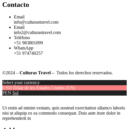
Contacto
Email
info@culturastravel.com
Email
info2@culturastravel.com
Teléfono
+51 983801099
WhatsApp
+51 974740257
©2024 –
Culturas Travel –
Todos los derechos reservados.
Select your currency
USD
Dólar de los Estados Unidos (US)
PEN
Sol
Ut enim ad minim veniam, quis nostrud exercitation ullamco laboris
nisi ut aliquip ex ea commodo consequat. Duis aute irure dolor in
reprehenderit in