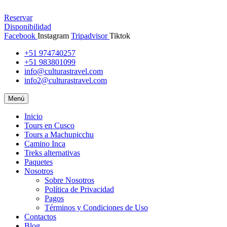
Reservar
Disponibilidad
Facebook
Instagram
Tripadvisor
Tiktok
+51 974740257
+51 983801099
info@culturastravel.com
info2@culturastravel.com
Menú
Inicio
Tours en Cusco
Tours a Machupicchu
Camino Inca
Treks alternativas
Paquetes
Nosotros
Sobre Nosotros
Política de Privacidad
Pagos
Términos y Condiciones de Uso
Contactos
Blog