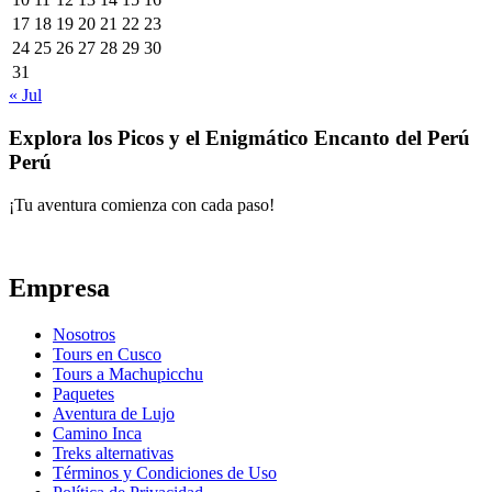
17
18
19
20
21
22
23
24
25
26
27
28
29
30
31
« Jul
Explora los Picos y el Enigmático Encanto del Perú
Perú
¡Tu aventura comienza con cada paso!
Empresa
Nosotros
Tours en Cusco
Tours a Machupicchu
Paquetes
Aventura de Lujo
Camino Inca
Treks alternativas
Términos y Condiciones de Uso