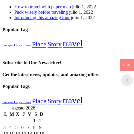
How to travel with paper map
julio 1, 2022
Pack wisely before traveling
julio 1, 2022
Introducing this amazing tour
julio 1, 2022
Popular Tag
travel
Place
Story
Backpacking clothes
Subscribe to Our Newsletter!
USD
Get the latest news, updates, and amazing offers
Popular Tags
travel
Place
Story
Backpacking clothes
agosto 2026
L
M
X
J
V
S
D
1
2
3
4
5
6
7
8
9
10
11
12
13
14
15
16