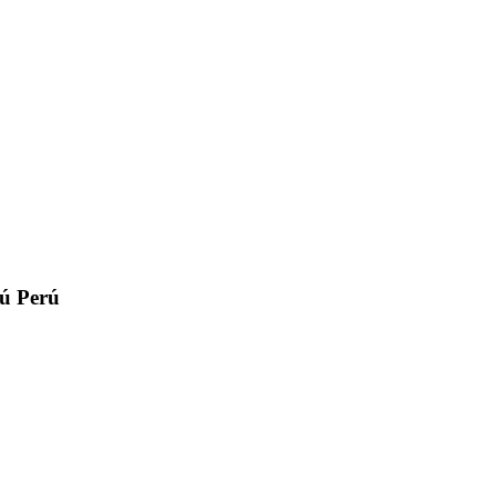
rú
Perú