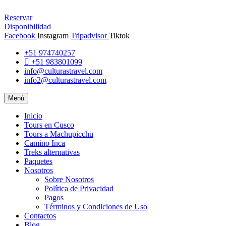
Reservar
Disponibilidad
Facebook
Instagram
Tripadvisor
Tiktok
+51 974740257
+51 983801099
info@culturastravel.com
info2@culturastravel.com
Menú
Inicio
Tours en Cusco
Tours a Machupicchu
Camino Inca
Treks alternativas
Paquetes
Nosotros
Sobre Nosotros
Política de Privacidad
Pagos
Términos y Condiciones de Uso
Contactos
Blog