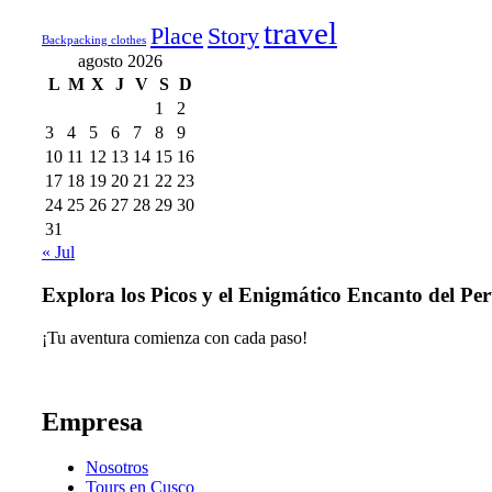
travel
Place
Story
Backpacking clothes
agosto 2026
L
M
X
J
V
S
D
1
2
3
4
5
6
7
8
9
10
11
12
13
14
15
16
17
18
19
20
21
22
23
24
25
26
27
28
29
30
31
« Jul
Explora los Picos y el Enigmático Encanto del Pe
¡Tu aventura comienza con cada paso!
Empresa
Nosotros
Tours en Cusco