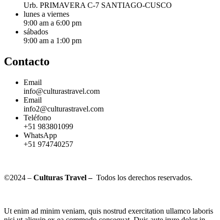
Urb. PRIMAVERA C-7 SANTIAGO-CUSCO
lunes a viernes
9:00 am a 6:00 pm
sábados
9:00 am a 1:00 pm
Contacto
Email
info@culturastravel.com
Email
info2@culturastravel.com
Teléfono
+51 983801099
WhatsApp
+51 974740257
©2024 –
Culturas Travel –
Todos los derechos reservados.
Ut enim ad minim veniam, quis nostrud exercitation ullamco laboris
nisi ut aliquip ex ea commodo consequat. Duis aute irure dolor in