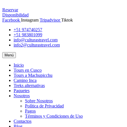
Reservar
Disponibilidad
Facebook
Instagram
Tripadvisor
Tiktok
+51 974740257
+51 983801099
info@culturastravel.com
info2@culturastravel.com
Menú
Inicio
Tours en Cusco
Tours a Machupicchu
Camino Inca
Treks alternativas
Paquetes
Nosotros
Sobre Nosotros
Política de Privacidad
Pagos
Términos y Condiciones de Uso
Contactos
Blog