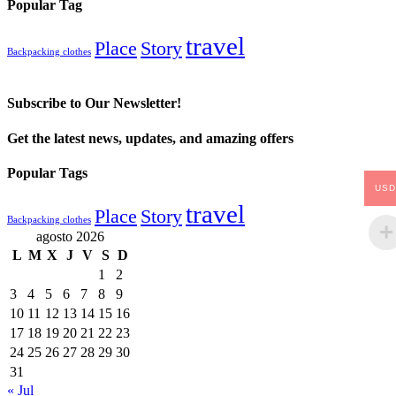
Popular Tag
travel
Place
Story
Backpacking clothes
Subscribe to Our Newsletter!
Get the latest news, updates, and amazing offers
Popular Tags
USD
travel
Place
Story
Backpacking clothes
agosto 2026
L
M
X
J
V
S
D
1
2
3
4
5
6
7
8
9
10
11
12
13
14
15
16
17
18
19
20
21
22
23
24
25
26
27
28
29
30
31
« Jul