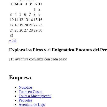
L
M
X
J
V
S
D
1
2
3
4
5
6
7
8
9
10
11
12
13
14
15
16
17
18
19
20
21
22
23
24
25
26
27
28
29
30
31
« Jul
Explora los Picos y el Enigmático Encanto del Pe
¡Tu aventura comienza con cada paso!
Empresa
Nosotros
Tours en Cusco
Tours a Machupicchu
Paquetes
Aventura de Lujo