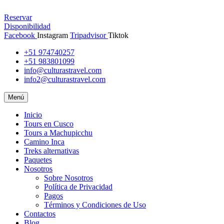
Reservar
Disponibilidad
Facebook
Instagram
Tripadvisor
Tiktok
+51 974740257
+51 983801099
info@culturastravel.com
info2@culturastravel.com
Menú
Inicio
Tours en Cusco
Tours a Machupicchu
Camino Inca
Treks alternativas
Paquetes
Nosotros
Sobre Nosotros
Política de Privacidad
Pagos
Términos y Condiciones de Uso
Contactos
Blog