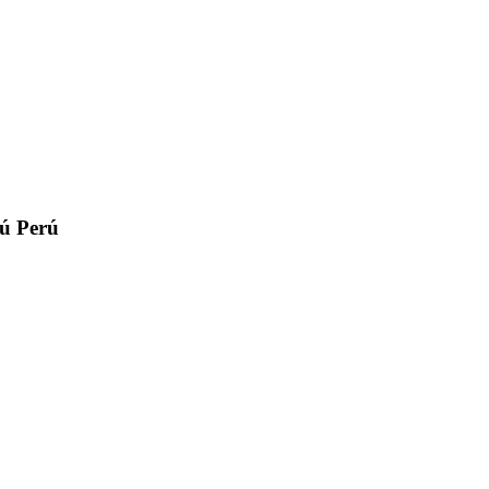
rú
Perú