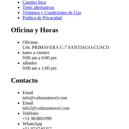
Camino Inca
Treks alternativas
Términos y Condiciones de Uso
Política de Privacidad
Oficina y Horas
Oficinas
Urb. PRIMAVERA C-7 SANTIAGO-CUSCO
lunes a viernes
9:00 am a 6:00 pm
sábados
9:00 am a 1:00 pm
Contacto
Email
info@culturastravel.com
Email
info2@culturastravel.com
Teléfono
+51 983801099
WhatsApp
+51 974740257