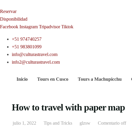
Reservar
Disponibilidad
Facebook
Instagram
Tripadvisor
Tiktok
+51 974740257
+51 983801099
info@culturastravel.com
info2@culturastravel.com
Inicio
Tours en Cusco
Tours a Machupicchu
How to travel with paper map
julio 1, 2022
Tips and Tricks
glzsw
Comentario off