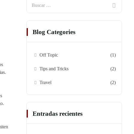
Blog Categories
Off Topic
(1)
os
Tips and Tricks
(2)
ias.
Travel
(2)
os
go.
Entradas recientes
miten