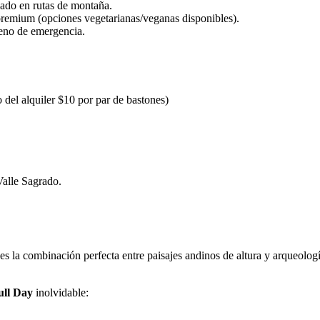
zado en rutas de montaña.
emium (opciones vegetarianas/veganas disponibles).
geno de emergencia.
el alquiler $10 por par de bastones)
Valle Sagrado.
es la combinación perfecta entre paisajes andinos de altura y arqueología
ull Day
inolvidable: