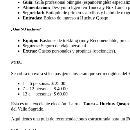
Guía:
Guía profesional bilingüe (español/inglés) especiali
Alimentación:
Desayuno ligero en Taucca y Box Lunch pr
Seguridad:
Botiquín de primeros auxilios y balón de oxí
Entradas:
Boleto de ingreso a Huchuy Qosqo
¿Qué NO incluye?
Equipo:
Bastones de trekking (muy Recomendable, precio d
Seguros:
Seguro de viaje personal.
Extras:
Gastos personales y propinas (opcionales).
NOTA:
Se cobra un extra si los pasajeros tuvieran que ser recogidos del 
1 – 6 personas: $ 25.00
7 – 12 personas: $ 40.00
13 a + personas: $ 60.00
Esta es una excelente elección. La ruta
Tauca – Huchuy Qosqo
del Valle Sagrado.
Aquí tienes una guía de recomendaciones estructurada para un
F