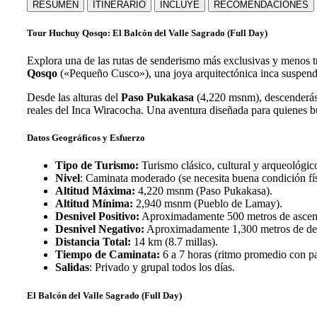
RESUMEN
ITINERARIO
INCLUYE
RECOMENDACIONES
Tour Huchuy Qosqo: El Balcón del Valle Sagrado (Full Day)
Explora una de las rutas de senderismo más exclusivas y menos tr
Qosqo
(«Pequeño Cusco»), una joya arquitectónica inca suspend
Desde las alturas del
Paso Pukakasa
(
4,220
msnm), descenderás
reales del Inca Wiracocha. Una aventura diseñada para quienes bu
Datos Geográficos y Esfuerzo
Tipo de Turismo:
Turismo clásico, cultural y arqueológic
Nivel
: Caminata moderado (se necesita buena condición fí
Altitud Máxima:
4,220
msnm (Paso Pukakasa).
Altitud Mínima:
2,940
msnm (Pueblo de Lamay).
Desnivel Positivo:
Aproximadamente
500
metros de ascen
Desnivel Negativo:
Aproximadamente
1,300
metros de de
Distancia Total:
14
km (
8.7
millas).
Tiempo de Caminata:
6
a
7
horas (ritmo promedio con pa
Salidas
: Privado y grupal todos los días.
El Balcón del Valle Sagrado (Full Day)