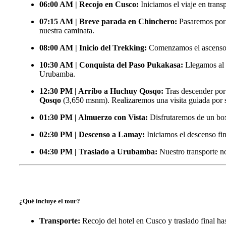
06:00 AM | Recojo en Cusco:
Iniciamos el viaje en trans
07:15 AM | Breve parada en Chinchero:
Pasaremos por e
nuestra caminata.
08:00 AM | Inicio del Trekking:
Comenzamos el ascenso gr
10:30 AM | Conquista del Paso Pukakasa:
Llegamos al p
Urubamba.
12:30 PM | Arribo a Huchuy Qosqo:
Tras descender por
Qosqo
(
3,650
msnm). Realizaremos una visita guiada por s
01:30 PM | Almuerzo con Vista:
Disfrutaremos de un box
02:30 PM | Descenso a Lamay:
Iniciamos el descenso fi
04:30 PM | Traslado a Urubamba:
Nuestro transporte no
¿Qué incluye el tour?
Transporte:
Recojo del hotel en Cusco y traslado final ha