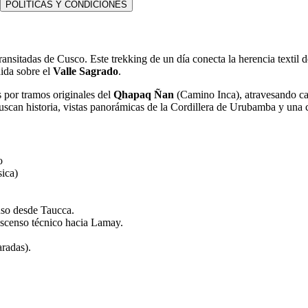
POLITICAS Y CONDICIONES
ansitadas de Cusco. Este trekking de un día conecta la herencia textil 
ida sobre el
Valle Sagrado
.
 por tramos originales del
Qhapaq Ñan
(Camino Inca), atravesando caño
scan historia, vistas panorámicas de la Cordillera de Urubamba y una c
o
sica)
so desde Taucca.
scenso técnico hacia Lamay.
radas).