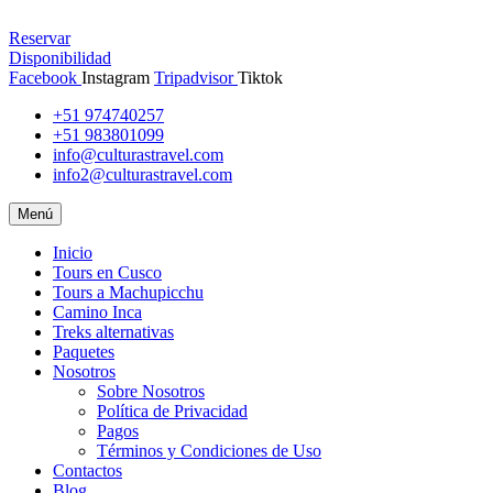
Reservar
Disponibilidad
Facebook
Instagram
Tripadvisor
Tiktok
+51 974740257
+51 983801099
info@culturastravel.com
info2@culturastravel.com
Menú
Inicio
Tours en Cusco
Tours a Machupicchu
Camino Inca
Treks alternativas
Paquetes
Nosotros
Sobre Nosotros
Política de Privacidad
Pagos
Términos y Condiciones de Uso
Contactos
Blog