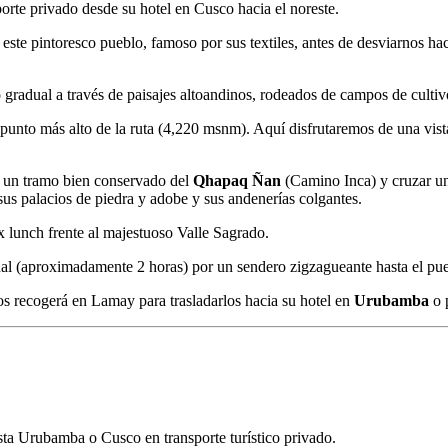
porte privado desde su hotel en Cusco hacia el noreste.
ste pintoresco pueblo, famoso por sus textiles, antes de desviarnos h
adual a través de paisajes altoandinos, rodeados de campos de cultivo 
unto más alto de la ruta (
4,220
msnm). Aquí disfrutaremos de una vista
 un tramo bien conservado del
Qhapaq Ñan
(Camino Inca) y cruzar un
us palacios de piedra y adobe y sus andenerías colgantes.
 lunch frente al majestuoso Valle Sagrado.
nal (aproximadamente 2 horas) por un sendero zigzagueante hasta el pu
s recogerá en Lamay para trasladarlos hacia su hotel en
Urubamba
o 
sta Urubamba o Cusco en transporte turístico privado.