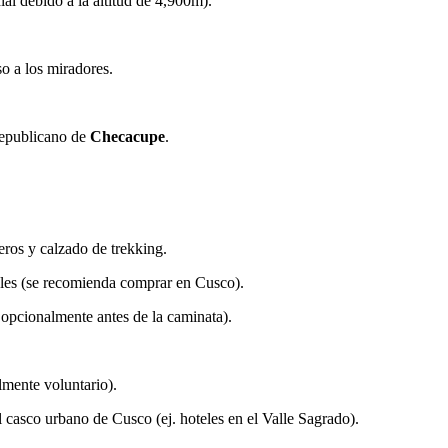
l debido a la altitud de 4,900m).
o a los miradores.
Republicano de
Checacupe
.
ros y calzado de trekking.
les (se recomienda comprar en Cusco).
 opcionalmente antes de la caminata).
lmente voluntario).
 casco urbano de Cusco (ej. hoteles en el Valle Sagrado).