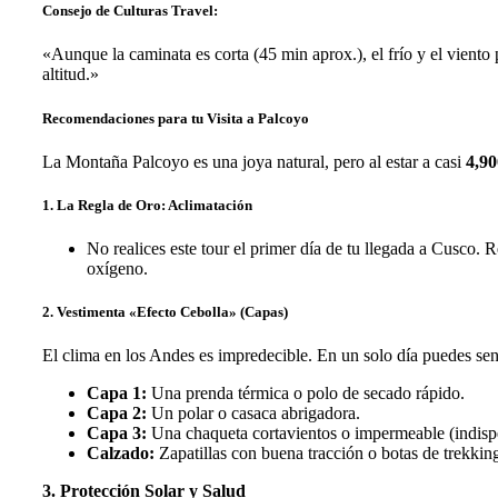
Consejo de Culturas Travel:
«Aunque la caminata es corta (45 min aprox.), el frío y el viento
altitud.»
Recomendaciones para tu Visita a Palcoyo
La Montaña Palcoyo es una joya natural, pero al estar a casi
4,90
1. La Regla de Oro: Aclimatación
No realices este tour el primer día de tu llegada a Cusc
oxígeno.
2. Vestimenta «Efecto Cebolla» (Capas)
El clima en los Andes es impredecible. En un solo día puedes senti
Capa 1:
Una prenda térmica o polo de secado rápido.
Capa 2:
Un polar o casaca abrigadora.
Capa 3:
Una chaqueta cortavientos o impermeable (indispen
Calzado:
Zapatillas con buena tracción o botas de trekking
3. Protección Solar y Salud