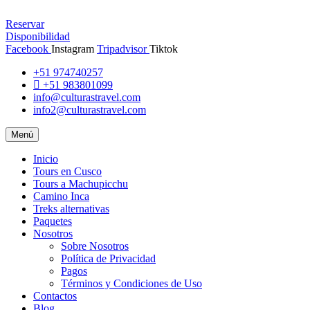
Reservar
Disponibilidad
Facebook
Instagram
Tripadvisor
Tiktok
+51 974740257
+51 983801099
info@culturastravel.com
info2@culturastravel.com
Menú
Inicio
Tours en Cusco
Tours a Machupicchu
Camino Inca
Treks alternativas
Paquetes
Nosotros
Sobre Nosotros
Política de Privacidad
Pagos
Términos y Condiciones de Uso
Contactos
Blog