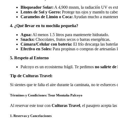
Bloqueador Solar:
A 4,900 msnm, la radiación UV es extr
Lentes de Sol y Gorro:
Protege tus ojos y mantén tu cabez
Caramelos de Limón o Coca:
Ayudan mucho a mantener la
4. ¿Qué llevar en tu mochila pequeña?
Agua:
Al menos 1.5 litros para mantenerte hidratado.
Snacks:
Chocolates, frutos secos o barras energéticas.
Cámara/Celular con batería:
El frío descarga las baterías
Efectivo en Soles:
Para propinas o compras de artesanías 
5. Respeto al Entorno
Palcoyo es un ecosistema frágil. Te pedimos
no salirte de
Tip de Culturas Travel:
Si sientes que te falta el aire durante la caminata, no te esfuer
Términos y Condiciones: Tour Montaña Palcoyo
Al reservar este tour con
Culturas Travel
, el pasajero acepta la
1. Reservas y Cancelaciones