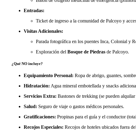
Balón de oxígeno medicinal de emergencia (primordia
Entradas:
Ticket de ingreso a la comunidad de Palcoyo y acces
Visitas Adicionales:
Parada fotográfica en los puentes Inca, Colonial y 
Exploración del
Bosque de Piedras
de Palcoyo.
¿Qué NO incluye?
Equipamiento Personal:
Ropa de abrigo, guantes, sombre
Hidratación:
Agua mineral embotellada y snacks adiciona
Servicios Extra:
Bastones de trekking (se pueden alquilar
Salud:
Seguro de viaje o gastos médicos personales.
Gratificaciones:
Propinas para el guía y el conductor (tota
Recojos Especiales:
Recojos de hoteles ubicados fuera del