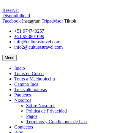
Reservar
Disponibilidad
Facebook
Instagram
Tripadvisor
Tiktok
+51 974740257
+51 983801099
info@culturastravel.com
info2@culturastravel.com
Menú
Inicio
Tours en Cusco
Tours a Machupicchu
Camino Inca
Treks alternativas
Paquetes
Nosotros
Sobre Nosotros
Política de Privacidad
Pagos
Términos y Condiciones de Uso
Contactos
Blog