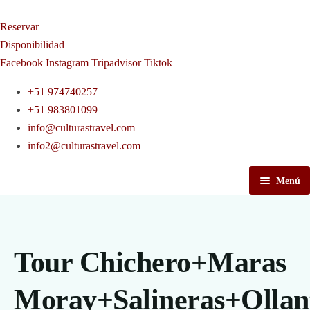
Reservar
Disponibilidad
Facebook
Instagram
Tripadvisor
Tiktok
+51 974740257
+51 983801099
info@culturastravel.com
info2@culturastravel.com
Menú
Inicio
Tours en Cusco
Tour Chichero+Maras
Tours a Machupicchu
Moray+Salineras+Olla
Camino Inca