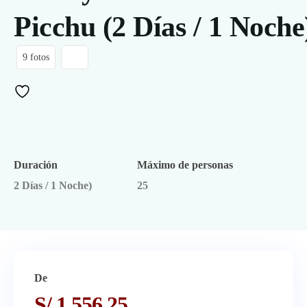
Picchu (2 Días / 1 Noche
Treks alternativas
9 fotos
Paquetes
Nosotros
Contactos
Sobre Nosotros
Blog
Política de Privacidad
Duración
Máximo de personas
Promociones
Pagos
2 Días / 1 Noche)
25
Términos y Condiciones de Uso
De
S/
1,556.25