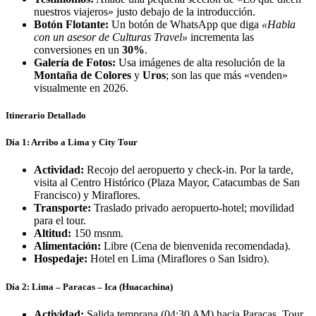
nuestros viajeros» justo debajo de la introducción.
Botón Flotante:
Un botón de WhatsApp que diga
«Habla
con un asesor de Culturas Travel»
incrementa las
conversiones en un
30%
.
Galería de Fotos:
Usa imágenes de alta resolución de la
Montaña de Colores
y
Uros
; son las que más «venden»
visualmente en 2026.
Itinerario Detallado
Día 1: Arribo a Lima y City Tour
Actividad:
Recojo del aeropuerto y check-in.
Por la tarde,
visita al Centro Histórico (Plaza Mayor, Catacumbas de San
Francisco) y Miraflores.
Transporte:
Traslado privado aeropuerto-hotel; movilidad
para el tour.
Altitud:
150 msnm.
Alimentación:
Libre (Cena de bienvenida recomendada).
Hospedaje:
Hotel en Lima (Miraflores o San Isidro).
Día 2: Lima – Paracas – Ica (Huacachina)
Actividad:
Salida temprana (04:30 AM) hacia Paracas.
Tour