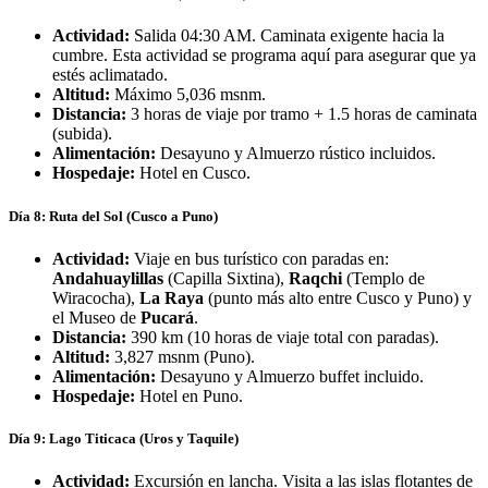
Actividad:
Salida 04:30 AM. Caminata exigente hacia la
cumbre.
Esta actividad se programa aquí para asegurar que ya
estés aclimatado.
Altitud:
Máximo 5,036 msnm.
Distancia:
3 horas de viaje por tramo + 1.5 horas de caminata
(subida).
Alimentación:
Desayuno y Almuerzo rústico incluidos.
Hospedaje:
Hotel en Cusco.
Día 8: Ruta del Sol (Cusco a Puno)
Actividad:
Viaje en bus turístico con paradas en:
Andahuaylillas
(Capilla Sixtina),
Raqchi
(Templo de
Wiracocha),
La Raya
(punto más alto entre Cusco y Puno) y
el Museo de
Pucará
.
Distancia:
390 km (10 horas de viaje total con paradas).
Altitud:
3,827 msnm (Puno).
Alimentación:
Desayuno y Almuerzo buffet incluido.
Hospedaje:
Hotel en Puno.
Día 9: Lago Titicaca (Uros y Taquile)
Actividad:
Excursión en lancha.
Visita a las islas flotantes de