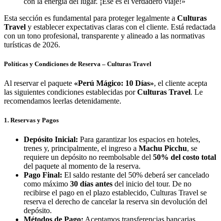
con la energía del lugar. ¡Ese es el verdadero viaje!»
Esta sección es fundamental para proteger legalmente a
Culturas
Travel
y establecer expectativas claras con el cliente. Está redactada
con un tono profesional, transparente y alineado a las normativas
turísticas de 2026.
Políticas y Condiciones de Reserva – Culturas Travel
Al reservar el paquete
«Perú Mágico: 10 Días»
, el cliente acepta
las siguientes condiciones establecidas por
Culturas Travel
. Le
recomendamos leerlas detenidamente.
1. Reservas y Pagos
Depósito Inicial:
Para garantizar los espacios en hoteles,
trenes y, principalmente, el ingreso a
Machu Picchu
, se
requiere un depósito no reembolsable del
50% del costo total
del paquete al momento de la reserva.
Pago Final:
El saldo restante del 50% deberá ser cancelado
como máximo
30 días antes
del inicio del tour. De no
recibirse el pago en el plazo establecido, Culturas Travel se
reserva el derecho de cancelar la reserva sin devolución del
depósito.
Métodos de Pago:
Aceptamos transferencias bancarias,