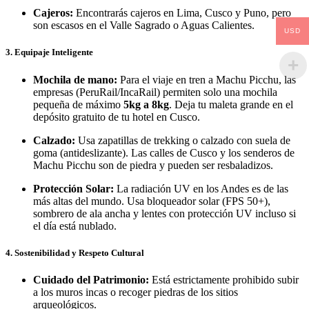
Cajeros:
Encontrarás cajeros en Lima, Cusco y Puno, pero
son escasos en el Valle Sagrado o Aguas Calientes.
USD
3. Equipaje Inteligente
Mochila de mano:
Para el viaje en tren a Machu Picchu, las
empresas (PeruRail/IncaRail) permiten solo una mochila
pequeña de máximo
5kg a 8kg
. Deja tu maleta grande en el
depósito gratuito de tu hotel en Cusco.
Calzado:
Usa zapatillas de trekking o calzado con suela de
goma (antideslizante). Las calles de Cusco y los senderos de
Machu Picchu son de piedra y pueden ser resbaladizos.
Protección Solar:
La radiación UV en los Andes es de las
más altas del mundo. Usa bloqueador solar (FPS 50+),
sombrero de ala ancha y lentes con protección UV incluso si
el día está nublado.
4. Sostenibilidad y Respeto Cultural
Cuidado del Patrimonio:
Está estrictamente prohibido subir
a los muros incas o recoger piedras de los sitios
arqueológicos.