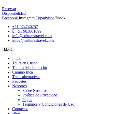
Reservar
Disponibilidad
Facebook
Instagram
Tripadvisor
Tiktok
+51 974740257
+51 983801099
info@culturastravel.com
info2@culturastravel.com
Menú
Inicio
Tours en Cusco
Tours a Machupicchu
Camino Inca
Treks alternativas
Paquetes
Nosotros
Sobre Nosotros
Política de Privacidad
Pagos
Términos y Condiciones de Uso
Contactos
Blog