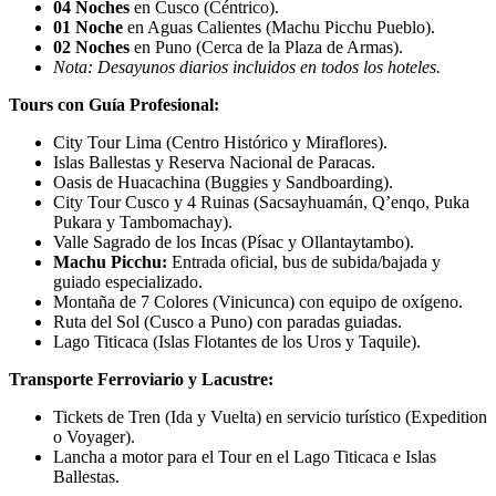
04 Noches
en Cusco (Céntrico).
01 Noche
en Aguas Calientes (Machu Picchu Pueblo).
02 Noches
en Puno (Cerca de la Plaza de Armas).
Nota: Desayunos diarios incluidos en todos los hoteles.
Tours con Guía Profesional:
City Tour Lima (Centro Histórico y Miraflores).
Islas Ballestas y Reserva Nacional de Paracas.
Oasis de Huacachina (Buggies y Sandboarding).
City Tour Cusco y 4 Ruinas (Sacsayhuamán, Q’enqo, Puka
Pukara y Tambomachay).
Valle Sagrado de los Incas (Písac y Ollantaytambo).
Machu Picchu:
Entrada oficial, bus de subida/bajada y
guiado especializado.
Montaña de 7 Colores (Vinicunca) con equipo de oxígeno.
Ruta del Sol (Cusco a Puno) con paradas guiadas.
Lago Titicaca (Islas Flotantes de los Uros y Taquile).
Transporte Ferroviario y Lacustre:
Tickets de Tren (Ida y Vuelta) en servicio turístico (Expedition
o Voyager).
Lancha a motor para el Tour en el Lago Titicaca e Islas
Ballestas.