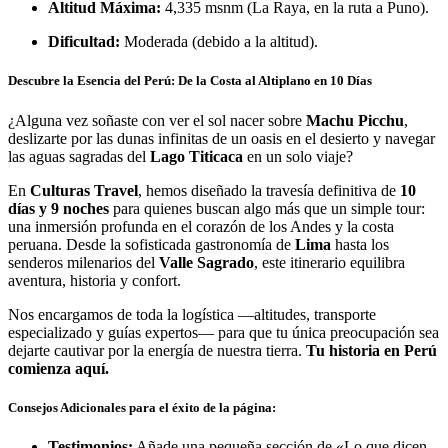
Altitud Máxima:
4,335 msnm (La Raya, en la ruta a Puno).
Dificultad:
Moderada (debido a la altitud).
Descubre la Esencia del Perú: De la Costa al Altiplano en 10 Días
¿Alguna vez soñaste con ver el sol nacer sobre
Machu Picchu
,
deslizarte por las dunas infinitas de un oasis en el desierto y navegar
las aguas sagradas del
Lago Titicaca
en un solo viaje?
En
Culturas Travel
, hemos diseñado la travesía definitiva de
10
días y 9 noches
para quienes buscan algo más que un simple tour:
una inmersión profunda en el corazón de los Andes y la costa
peruana. Desde la sofisticada gastronomía de
Lima
hasta los
senderos milenarios del
Valle Sagrado
, este itinerario equilibra
aventura, historia y confort.
Nos encargamos de toda la logística —altitudes, transporte
especializado y guías expertos— para que tu única preocupación sea
dejarte cautivar por la energía de nuestra tierra.
Tu historia en Perú
comienza aquí.
Consejos Adicionales para el éxito de la página:
Testimonios:
Añade una pequeña sección de «Lo que dicen