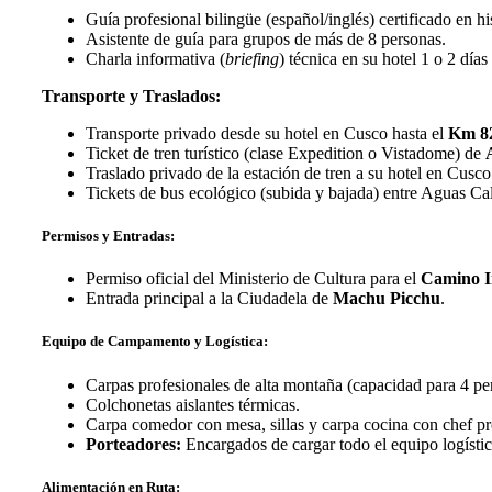
Guía profesional bilingüe (español/inglés) certificado en hi
Asistente de guía para grupos de más de 8 personas.
Charla informativa (
briefing
) técnica en su hotel 1 o 2 días 
Transporte y Traslados:
Transporte privado desde su hotel en Cusco hasta el
Km 8
Ticket de tren turístico (clase Expedition o Vistadome) de
Traslado privado de la estación de tren a su hotel en Cusco
Tickets de bus ecológico (subida y bajada) entre Aguas Ca
Permisos y Entradas:
Permiso oficial del Ministerio de Cultura para el
Camino I
Entrada principal a la Ciudadela de
Machu Picchu
.
Equipo de Campamento y Logística:
Carpas profesionales de alta montaña (capacidad para 4 p
Colchonetas aislantes térmicas.
Carpa comedor con mesa, sillas y carpa cocina con chef pr
Porteadores:
Encargados de cargar todo el equipo logístic
Alimentación en Ruta: