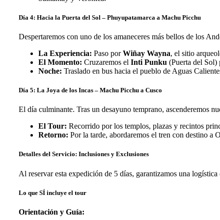
Día 4: Hacia la Puerta del Sol – Phuyupatamarca a Machu Picchu
Despertaremos con uno de los amaneceres más bellos de los Andes
La Experiencia:
Paso por
Wiñay Wayna
, el sitio arqu
El Momento:
Cruzaremos el
Inti Punku
(Puerta del Sol) 
Noche:
Traslado en bus hacia el pueblo de Aguas Calientes 
Día 5: La Joya de los Incas – Machu Picchu a Cusco
El día culminante. Tras un desayuno temprano, ascenderemos nue
El Tour:
Recorrido por los templos, plazas y recintos prin
Retorno:
Por la tarde, abordaremos el tren con destino a 
Detalles del Servicio: Inclusiones y Exclusiones
Al reservar esta expedición de 5 días, garantizamos una logístic
Lo que SÍ incluye el tour
Orientación y Guía: