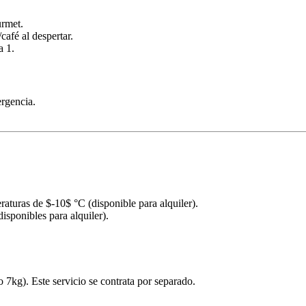
urmet.
/café al despertar.
a 1.
rgencia.
eraturas de
$-10$
°C (disponible para alquiler).
sponibles para alquiler).
7kg). Este servicio se contrata por separado.