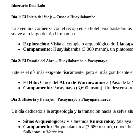
Itinerario Detallado
Día 1: El Inicio del Viaje – Cusco a Huayllabamba
La aventura comienza con el recojo en su hotel para trasladarnos
suave a lo largo del río Urubamba.
Exploración:
Visita al complejo arqueológico de
Llactap
Campamento:
Huayllabamba (3,000 msnm), un pintoresco 
Día 2: El Desafío del Abra – Huayllabamba a Pacaymayo
Este es el día más exigente físicamente, pero el más gratificante 
El Hito:
Cruce del
Abra de Warmiwañusca
(Paso de la 
Campamento:
Pacaymayo (3,600 msnm). Un descenso repar
Día 3: Historia y Paisajes – Pacaymayo a Phuyupatamarca
Un día dedicado a la arqueología y la transición hacia la selva alta
Sitios Arqueológicos:
Visitaremos
Runkurakay
(atalaya 
Campamento:
Phuyupatamarca (3,680 msnm), conocido co
Salkantay y Verónica.