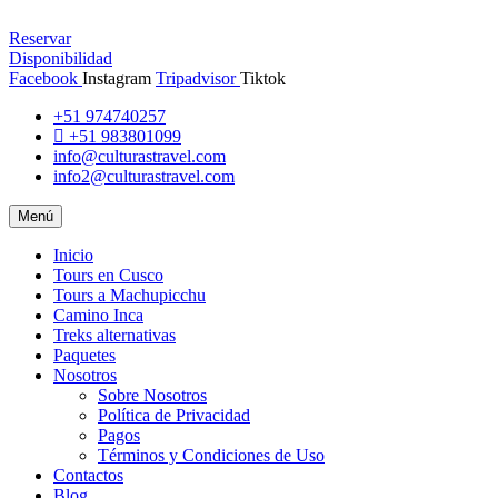
Reservar
Disponibilidad
Facebook
Instagram
Tripadvisor
Tiktok
+51 974740257
+51 983801099
info@culturastravel.com
info2@culturastravel.com
Menú
Inicio
Tours en Cusco
Tours a Machupicchu
Camino Inca
Treks alternativas
Paquetes
Nosotros
Sobre Nosotros
Política de Privacidad
Pagos
Términos y Condiciones de Uso
Contactos
Blog