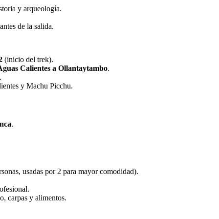
storia y arqueología.
antes de la salida.
2
(inicio del trek).
Aguas Calientes a Ollantaytambo
.
.
lientes y Machu Picchu.
nca
.
ersonas, usadas por 2 para mayor comodidad).
ofesional.
o, carpas y alimentos.