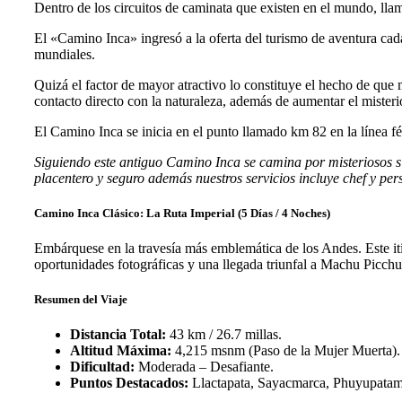
Dentro de los circuitos de caminata que existen en el mundo, ll
El «Camino Inca» ingresó a la oferta del turismo de aventura cada
mundiales.
Quizá el factor de mayor atractivo lo constituye el hecho de que
contacto directo con la naturaleza, además de aumentar el misteri
El Camino Inca se inicia en el punto llamado km 82 en la línea 
Siguiendo este antiguo Camino Inca se camina por misteriosos si
placentero y seguro además nuestros servicios incluye chef y pe
Camino Inca Clásico: La Ruta Imperial (5 Días / 4 Noches)
Embárquese en la travesía más emblemática de los Andes. Este it
oportunidades fotográficas y una llegada triunfal a Machu Picchu 
Resumen del Viaje
Distancia Total:
43 km / 26.7 millas.
Altitud Máxima:
4,215 msnm (Paso de la Mujer Muerta).
Dificultad:
Moderada – Desafiante.
Puntos Destacados:
Llactapata, Sayacmarca, Phuyupatamar