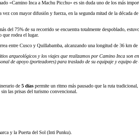
amado «Camino Inca a Machu Picchu» es sin duda uno de los más importan
 vez con mayor difusión y fuerza, en la segunda mitad de la década de l
 más del 75% de su recorrido se encuentra totalmente despoblado, estuvo
o que rodea el lugar.
férrea entre Cusco y Quillabamba, alcanzando una longitud de 36 km de
tios arqueológicos y los viajes que realizamos por Camino Inca son en
rsonal de apoyo (porteadores) para traslado de su equipaje y equipo 
inerario de
5 días
permite un ritmo más pausado que la ruta tradicional
sin las prisas del turismo convencional.
ca y la Puerta del Sol (Inti Punku).