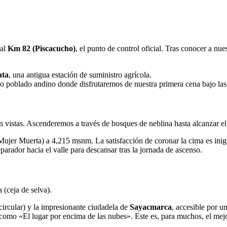
 al
Km 82 (Piscacucho)
, el punto de control oficial. Tras conocer a nu
ata
, una antigua estación de suministro agrícola.
poblado andino donde disfrutaremos de nuestra primera cena bajo las e
en vistas. Ascenderemos a través de bosques de neblina hasta alcanzar el
Mujer Muerta) a
4,215
msnm. La satisfacción de coronar la cima es inig
ador hacia el valle para descansar tras la jornada de ascenso.
 (ceja de selva).
circular) y la impresionante ciudadela de
Sayacmarca
, accesible por un
mo «El lugar por encima de las nubes». Este es, para muchos, el mej