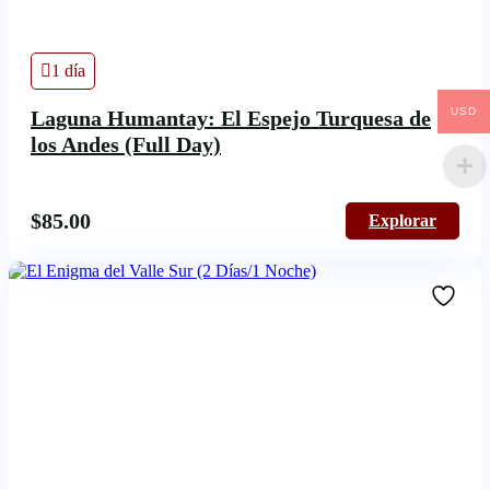
1 día
USD
Laguna Humantay: El Espejo Turquesa de
los Andes (Full Day)
$
85.00
Explorar