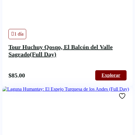
1 día
Tour Huchuy Qosqo, El Balcón del Valle
Sagrado(Full Day)
$
85.00
Explorar