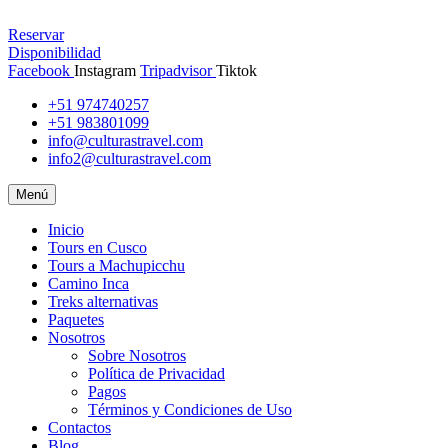
Reservar
Disponibilidad
Facebook
Instagram
Tripadvisor
Tiktok
+51 974740257
+51 983801099
info@culturastravel.com
info2@culturastravel.com
Menú
Inicio
Tours en Cusco
Tours a Machupicchu
Camino Inca
Treks alternativas
Paquetes
Nosotros
Sobre Nosotros
Política de Privacidad
Pagos
Términos y Condiciones de Uso
Contactos
Blog