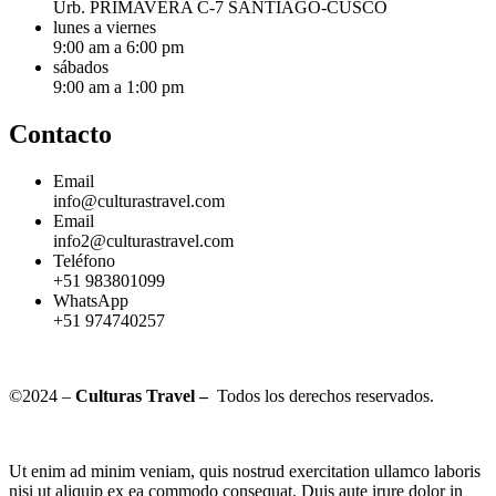
Urb. PRIMAVERA C-7 SANTIAGO-CUSCO
lunes a viernes
9:00 am a 6:00 pm
sábados
9:00 am a 1:00 pm
Contacto
Email
info@culturastravel.com
Email
info2@culturastravel.com
Teléfono
+51 983801099
WhatsApp
+51 974740257
©2024 –
Culturas Travel –
Todos los derechos reservados.
Ut enim ad minim veniam, quis nostrud exercitation ullamco laboris
nisi ut aliquip ex ea commodo consequat. Duis aute irure dolor in