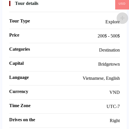
Tour details
USD
USD
Tour Type
Explore
Price
200$ - 500$
Categories
Destination
Capital
Bridgetown
Language
Vietnamese, English
Currency
VND
Time Zone
UTC-7
Drives on the
Right