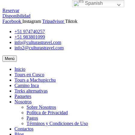
Spanish
Spanish
Reservar
Disponibilidad
Facebook
Instagram
Tripadvisor
Tiktok
+51 974740257
+51 983801099
info@culturastravel.com
info2@culturastravel.com
Menú
Inicio
Tours en Cusco
Tours a Machupicchu
Camino Inca
Treks alternativas
Paquetes
Nosotros
Sobre Nosotros
Política de Privacidad
Pagos
Términos y Condiciones de Uso
Contactos
Blog