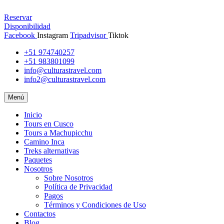
Reservar
Disponibilidad
Facebook
Instagram
Tripadvisor
Tiktok
+51 974740257
+51 983801099
info@culturastravel.com
info2@culturastravel.com
Menú
Inicio
Tours en Cusco
Tours a Machupicchu
Camino Inca
Treks alternativas
Paquetes
Nosotros
Sobre Nosotros
Política de Privacidad
Pagos
Términos y Condiciones de Uso
Contactos
Blog