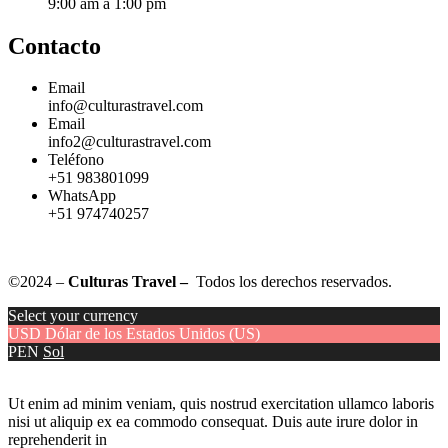
9:00 am a 1:00 pm
Contacto
Email
info@culturastravel.com
Email
info2@culturastravel.com
Teléfono
+51 983801099
WhatsApp
+51 974740257
©2024 –
Culturas Travel –
Todos los derechos reservados.
Select your currency
USD
Dólar de los Estados Unidos (US)
PEN
Sol
Ut enim ad minim veniam, quis nostrud exercitation ullamco laboris
nisi ut aliquip ex ea commodo consequat. Duis aute irure dolor in
reprehenderit in