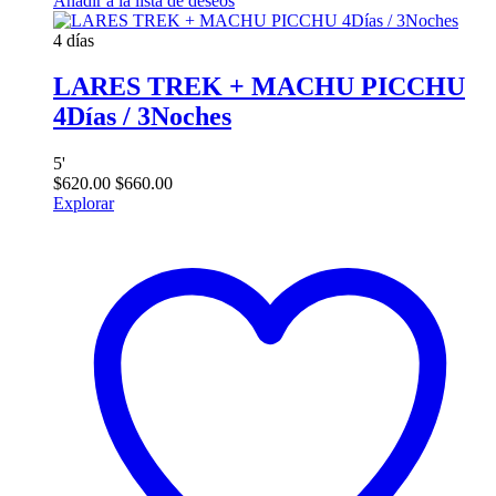
Añadir a la lista de deseos
4 días
LARES TREK + MACHU PICCHU
4Días / 3Noches
5
'
$
620.00
$
660.00
Explorar