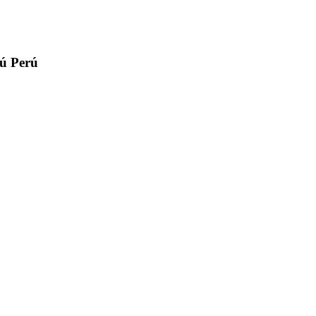
rú
Perú