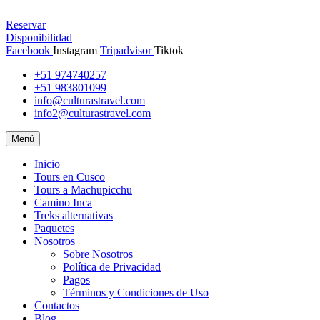
Reservar
Disponibilidad
Facebook
Instagram
Tripadvisor
Tiktok
+51 974740257
+51 983801099
info@culturastravel.com
info2@culturastravel.com
Menú
Inicio
Tours en Cusco
Tours a Machupicchu
Camino Inca
Treks alternativas
Paquetes
Nosotros
Sobre Nosotros
Política de Privacidad
Pagos
Términos y Condiciones de Uso
Contactos
Blog