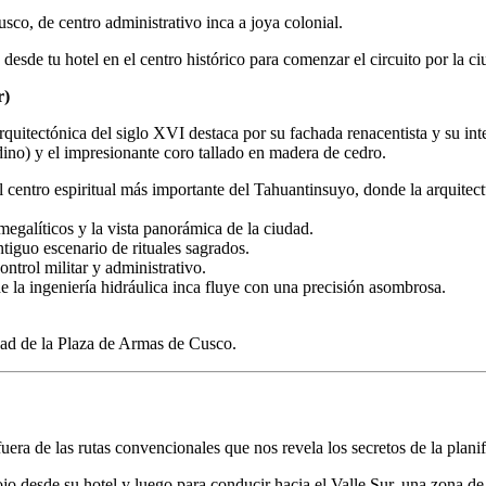
sco, de centro administrativo inca a joya colonial.
o desde tu hotel en el centro histórico para comenzar el circuito por la c
r)
itectónica del siglo XVI destaca por su fachada renacentista y su inte
no) y el impresionante coro tallado en madera de cedro.
centro espiritual más importante del Tahuantinsuyo, donde la arquitectu
egalíticos y la vista panorámica de la ciudad.
tiguo escenario de rituales sagrados.
ntrol militar y administrativo.
e la ingeniería hidráulica inca fluye con una precisión asombrosa.
dad de la Plaza de Armas de Cusco.
era de las rutas convencionales que nos revela los secretos de la planifi
jo desde su hotel y luego para conducir hacia el Valle Sur, una zona de 