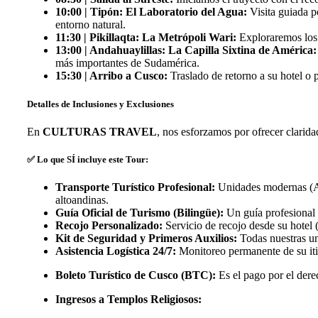
10:00 | Tipón: El Laboratorio del Agua:
Visita guiada p
entorno natural.
11:30 | Pikillaqta: La Metrópoli Wari:
Exploraremos los v
13:00 | Andahuaylillas: La Capilla Sixtina de América:
más importantes de Sudamérica.
15:30 | Arribo a Cusco:
Traslado de retorno a su hotel o 
Detalles de Inclusiones y Exclusiones
En
CULTURAS TRAVEL
, nos esforzamos por ofrecer clarida
✅ Lo que SÍ incluye este Tour:
Transporte Turístico Profesional:
Unidades modernas (Aut
altoandinas.
Guía Oficial de Turismo (Bilingüe):
Un guía profesional 
Recojo Personalizado:
Servicio de recojo desde su hotel (
Kit de Seguridad y Primeros Auxilios:
Todas nuestras u
Asistencia Logística 24/7:
Monitoreo permanente de su itin
Boleto Turístico de Cusco (BTC):
Es el pago por el derec
Ingresos a Templos Religiosos: