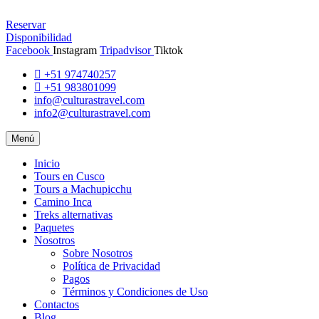
Reservar
Disponibilidad
Facebook
Instagram
Tripadvisor
Tiktok
+51 974740257
+51 983801099
info@culturastravel.com
info2@culturastravel.com
Menú
Inicio
Tours en Cusco
Tours a Machupicchu
Camino Inca
Treks alternativas
Paquetes
Nosotros
Sobre Nosotros
Política de Privacidad
Pagos
Términos y Condiciones de Uso
Contactos
Blog