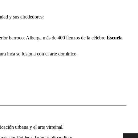
iudad y sus alrededores:
rior barroco. Alberga más de 400 lienzos de la célebre
Escuela
ra inca se fusiona con el arte dominico.
cación urbana y el arte virreinal.
paisajes fértiles y lagunas altoandinas.