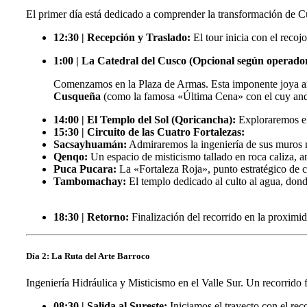
El primer día está dedicado a comprender la transformación de Cu
12:30 | Recepción y Traslado:
El tour inicia con el recoj
1:00 |
La Catedral del Cusco (Opcional según operado
Comenzamos en la Plaza de Armas. Esta imponente joya arqu
Cusqueña
(como la famosa «Última Cena» con el cuy andi
14:00 | El Templo del Sol (Qoricancha):
Exploraremos el 
15:30 | Circuito de las Cuatro Fortalezas:
Sacsayhuamán:
Admiraremos la ingeniería de sus muros m
Qenqo:
Un espacio de misticismo tallado en roca caliza, an
Puca Pucara:
La «Fortaleza Roja», punto estratégico de co
Tambomachay:
El templo dedicado al culto al agua, dond
18:30 | Retorno:
Finalización del recorrido en la proximi
Día 2: La Ruta del Arte Barroco
Ingeniería Hidráulica y Misticismo en el Valle Sur. Un recorrido fu
08:30 | Salida al Sureste:
Iniciamos el trayecto con el reco