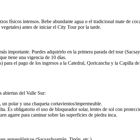
rzos físicos intensos. Bebe abundante agua o el tradicional mate de co
etales) antes de iniciar el City Tour por la tarde.
más importante. Puedes adquirirlo en la primera parada del tour (Sa
que tiene una vigencia de 10 días.
 para el pago de los ingresos a la Catedral, Qoricancha y la Capilla de
 abiertas del Valle Sur:
, un polar y una chaqueta cortavientos/impermeable.
lta. Es obligatorio el uso de bloqueador solar, lentes de sol con prote
en agarre para caminar sobre las superficies de piedra inca.
ques arqueológicos (Sacsayhuamán, Tipón, etc.).