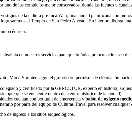
or uno de los complejos mejor conservados, donde las fuentes y canale
estigios de la cultura pre-inca Wari, una ciudad planificada con muros
Ingresaremos al Templo de San Pedro Apóstol. Su interior alberga una de
punto céntrico.
d absoluta en nuestros servicios para que tu única preocupación sea disf
o, Van o Sprinter según el grupo) con permisos de circulación nacion
colegiado y certificado por la GERCETUR, experto en historia, arqueolo
siempre que se encuentre dentro del centro histórico de la ciudad).
nidades cuentan con botiquín de emergencia y
balón de oxígeno medic
erario por parte del equipo de Culturas Travel para resolver cualquier 
ho de ingreso a los sitios arqueológicos.