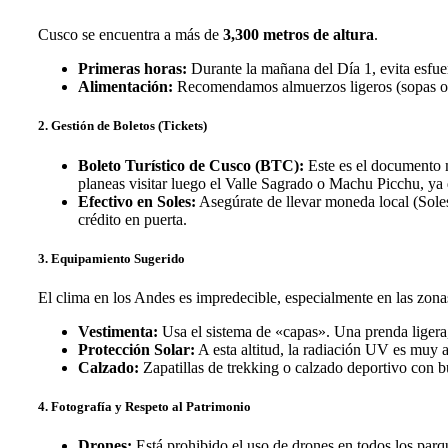
Cusco se encuentra a más de
3,300 metros de altura
.
Primeras horas:
Durante la mañana del Día 1, evita esfue
Alimentación:
Recomendamos almuerzos ligeros (sopas o veg
2. Gestión de Boletos (Tickets)
Boleto Turístico de Cusco (BTC):
Este es el documento 
planeas visitar luego el Valle Sagrado o Machu Picchu, ya 
Efectivo en Soles:
Asegúrate de llevar moneda local (Soles)
crédito en puerta.
3. Equipamiento Sugerido
El clima en los Andes es impredecible, especialmente en las zonas
Vestimenta:
Usa el sistema de «capas». Una prenda ligera
Protección Solar:
A esta altitud, la radiación UV es muy a
Calzado:
Zapatillas de trekking o calzado deportivo con bu
4. Fotografía y Respeto al Patrimonio
Drones:
Está prohibido el uso de drones en todos los par