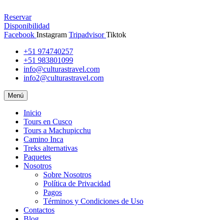
Reservar
Disponibilidad
Facebook
Instagram
Tripadvisor
Tiktok
+51 974740257
+51 983801099
info@culturastravel.com
info2@culturastravel.com
Menú
Inicio
Tours en Cusco
Tours a Machupicchu
Camino Inca
Treks alternativas
Paquetes
Nosotros
Sobre Nosotros
Política de Privacidad
Pagos
Términos y Condiciones de Uso
Contactos
Blog